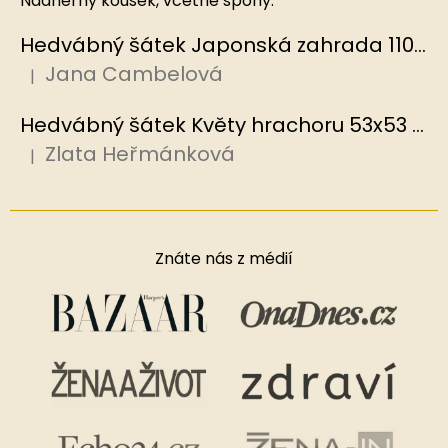
Nadherny kousek, včetně spony.
Hedvábný šátek Japonská zahrada 110x110 cm v dárkovém balení, HEDVÁBNÝ SVĚT
Jana Cambelová
|
Hodnocení produktu je 5 z 5 hvězdiček.
Hedvábný šátek Květy hrachoru 53x53 cm v dárkovém balení, HEDVÁBNÝ SVĚT
Zlata Heřmánková
|
Hodnocení produktu je 5 z 5 hvězdiček.
Znáte nás z médií