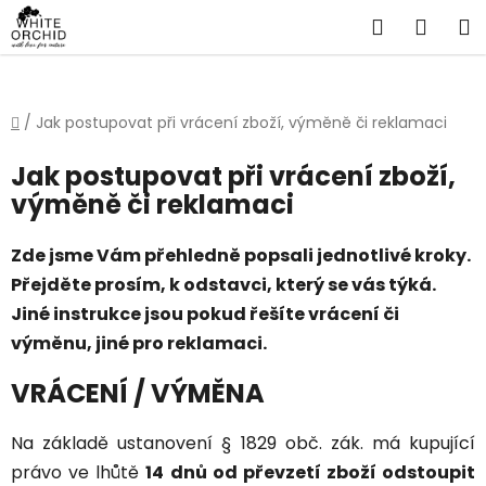
Přejít
Hledat
NÁKU
na
obsah
KOŠÍ
Domů
/
Jak postupovat při vrácení zboží, výměně či reklamaci
Jak postupovat při vrácení zboží,
výměně či reklamaci
Zde jsme Vám přehledně popsali jednotlivé kroky.
Přejděte prosím, k odstavci, který se vás týká.
Jiné instrukce jsou pokud řešíte vrácení či
výměnu, jiné pro reklamaci.
VRÁCENÍ / VÝMĚNA
Na základě ustanovení § 1829 obč. zák. má kupující
právo ve lhůtě
14 dnů od převzetí zboží odstoupit