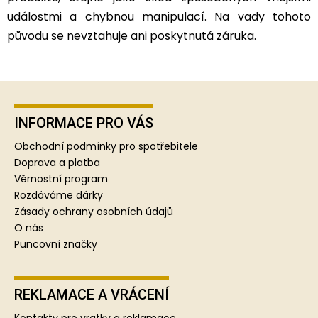
událostmi a chybnou manipulací. Na vady tohoto
původu se nevztahuje ani poskytnutá záruka.
Z
á
p
INFORMACE PRO VÁS
a
Obchodní podmínky pro spotřebitele
t
Doprava a platba
í
Věrnostní program
Rozdáváme dárky
Zásady ochrany osobních údajů
O nás
Puncovní značky
REKLAMACE A VRÁCENÍ