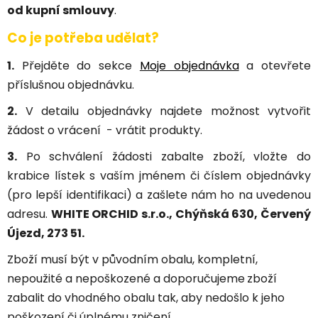
od kupní smlouvy
.
Co je potřeba udělat?
1.
Přejděte do sekce
Moje objednávka
a otevřete
příslušnou objednávku.
2.
V detailu objednávky najdete možnost vytvořit
žádost o vrácení - vrátit produkty.
3.
Po schválení žádosti zabalte zboží, vložte do
krabice lístek s vaším jménem či číslem objednávky
(pro lepší identifikaci) a zašlete nám ho na uvedenou
adresu.
WHITE ORCHID s.r.o., Chýňská 630, Červený
Újezd, 273 51.
Zboží musí být v původním obalu, kompletní,
nepoužité a nepoškozené a doporučujeme
zboží
zabalit do vhodného obalu tak, aby nedošlo k jeho
poškození či úplnému zničení.