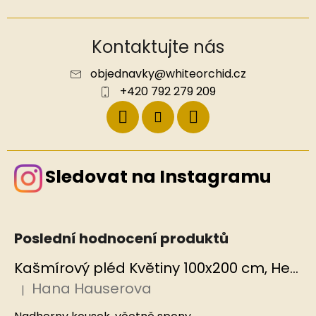
Kontaktujte nás
objednavky
@
whiteorchid.cz
+420 792 279 209
Sledovat na Instagramu
Poslední hodnocení produktů
Kašmírový pléd Květiny 100x200 cm, Hedvábný svět
Hana Hauserova
|
Hodnocení produktu je 5 z 5 hvězdiček.