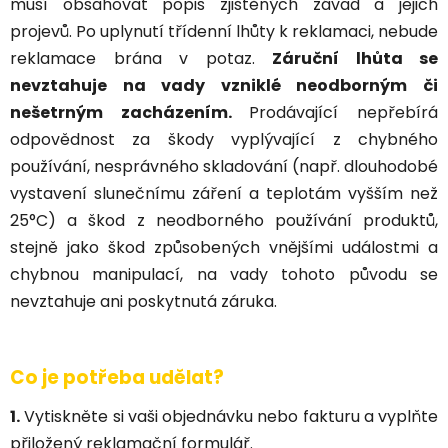
musí obsahovat popis zjištěných závad a jejich
projevů. Po uplynutí třídenní lhůty k reklamaci, nebude
reklamace brána v potaz.
Záruční lhůta se
nevztahuje na vady vzniklé neodborným či
nešetrným zacházením.
P
rodávající nepřebírá
odpovědnost za škody vyplývající z chybného
používání, nesprávného skladování (např. dlouhodobé
vystavení slunečnímu záření a teplotám vyšším než
25°C) a škod z neodborného používání produktů,
stejně jako škod způsobených vnějšími událostmi a
chybnou manipulací, na vady tohoto původu se
nevztahuje ani poskytnutá záruka.
Co je potřeba udělat?
1.
Vytiskněte si vaši objednávku nebo fakturu a vyplňte
přiložený reklamační formulář.