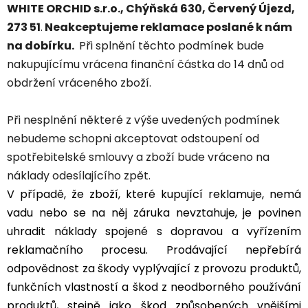
WHITE ORCHID s.r.o., Chýňská 630, Červený Újezd,
273 51
.
Neakceptujeme reklamace poslané k nám
na dobírku.
Při splnění těchto podmínek bude
nakupujícímu vrácena finanční částka do 14 dnů od
obdržení vráceného zboží.
Při nesplnění některé z výše uvedených podmínek
nebudeme schopni akceptovat odstoupení od
spotřebitelské smlouvy a zboží bude vráceno na
náklady odesílajícího zpět.
V případě, že zboží, které kupující reklamuje, nemá
vadu nebo se na něj záruka nevztahuje, je povinen
uhradit náklady spojené s dopravou a vyřízením
reklamačního procesu. Prodávající nepřebírá
odpovědnost za škody vyplývající z provozu produktů,
funkčních vlastností a škod z neodborného používání
produktů, stejně jako škod způsobených vnějšími