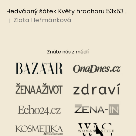
Hedvábný šátek Květy hrachoru 53x53 cm v dárkovém balení, HEDVÁBNÝ SVĚT
Zlata Heřmánková
|
Hodnocení produktu je 5 z 5 hvězdiček.
Znáte nás z médií