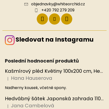
objednavky
@
whiteorchid.cz
+420 792 279 209
Sledovat na Instagramu
Poslední hodnocení produktů
Kašmírový pléd Květiny 100x200 cm, Hedvábný svět
Hana Hauserova
|
Hodnocení produktu je 5 z 5 hvězdiček.
Nadherny kousek, včetně spony.
Hedvábný šátek Japonská zahrada 110x110 cm v dárkovém balení, HEDVÁBNÝ SVĚT
Jana Cambelová
|
Hodnocení produktu je 5 z 5 hvězdiček.