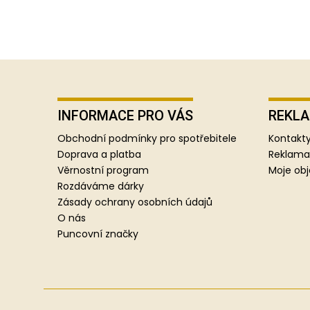
Z
á
p
INFORMACE PRO VÁS
REKLA
a
Obchodní podmínky pro spotřebitele
Kontakty
t
Doprava a platba
Reklama
í
Věrnostní program
Moje ob
Rozdáváme dárky
Zásady ochrany osobních údajů
O nás
Puncovní značky