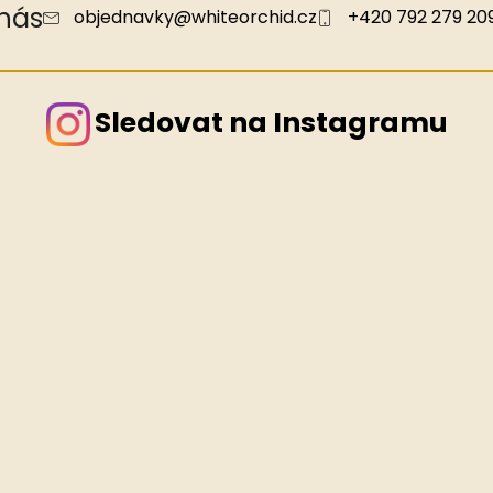
 nás
objednavky
@
whiteorchid.cz
+420 792 279 20
Sledovat na Instagramu