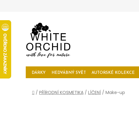
Přejít
na
obsah
DÁRKY
HEDVÁBNÝ SVĚT
AUTORSKÉ KOLEKCE
Domů
/
PŘÍRODNÍ KOSMETIKA
/
LÍČENÍ
/
Make-up