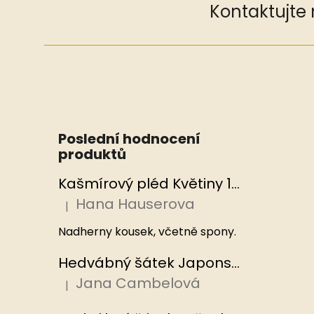
Kontaktujte
Poslední hodnocení
produktů
Kašmírový pléd Květiny 100x200 cm, Hedvábný svět
Hana Hauserova
|
Hodnocení produktu je 5 z 5 hvězdiček.
Nadherny kousek, včetně spony.
Hedvábný šátek Japonská zahrada 110x110 cm v dárkovém balení, HEDVÁBNÝ SVĚT
Jana Cambelová
|
Hodnocení produktu je 5 z 5 hvězdiček.