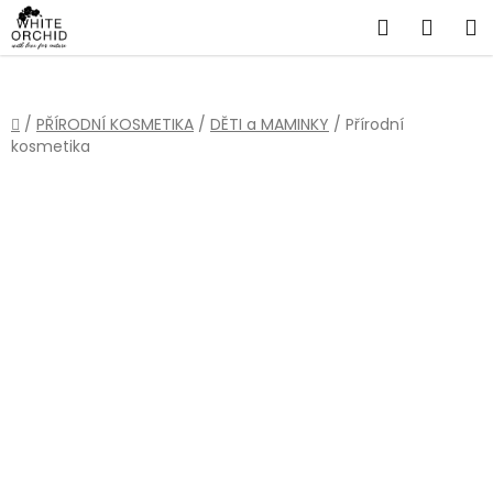
Přejít
Hledat
NÁKU
na
obsah
KOŠÍ
Domů
/
PŘÍRODNÍ KOSMETIKA
/
DĚTI a MAMINKY
/
Přírodní
kosmetika