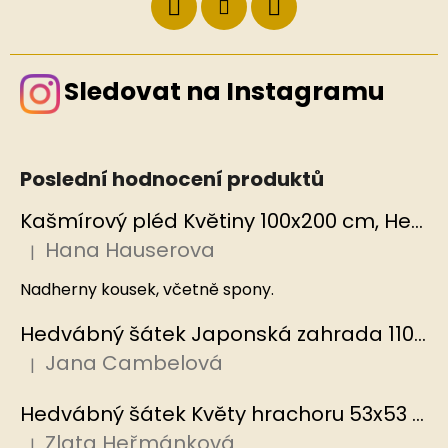
Sledovat na Instagramu
Poslední hodnocení produktů
Kašmírový pléd Květiny 100x200 cm, Hedvábný svět
Hana Hauserova
|
Hodnocení produktu je 5 z 5 hvězdiček.
Nadherny kousek, včetně spony.
Hedvábný šátek Japonská zahrada 110x110 cm v dárkovém balení, HEDVÁBNÝ SVĚT
Jana Cambelová
|
Hodnocení produktu je 5 z 5 hvězdiček.
Hedvábný šátek Květy hrachoru 53x53 cm v dárkovém balení, HEDVÁBNÝ SVĚT
Zlata Heřmánková
|