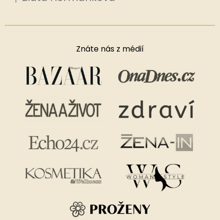
Hodnocení produktu je 5 z 5 hvězdiček.
Znáte nás z médií