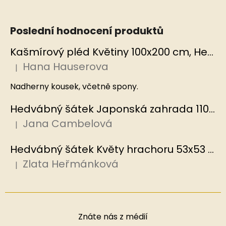
Poslední hodnocení produktů
Kašmírový pléd Květiny 100x200 cm, Hedvábný svět
Hana Hauserova
|
Hodnocení produktu je 5 z 5 hvězdiček.
Nadherny kousek, včetně spony.
Hedvábný šátek Japonská zahrada 110x110 cm v dárkovém balení, HEDVÁBNÝ SVĚT
Jana Cambelová
|
Hodnocení produktu je 5 z 5 hvězdiček.
Hedvábný šátek Květy hrachoru 53x53 cm v dárkovém balení, HEDVÁBNÝ SVĚT
Zlata Heřmánková
|
Hodnocení produktu je 5 z 5 hvězdiček.
Znáte nás z médií