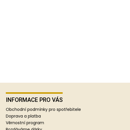
Z
á
p
INFORMACE PRO VÁS
a
Obchodní podmínky pro spotřebitele
t
Doprava a platba
í
Věrnostní program
Rozdáváme dárky