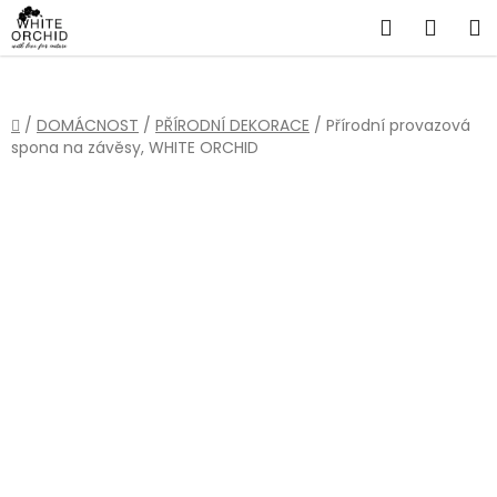
Přejít
Hledat
NÁKU
na
obsah
KOŠÍ
Domů
/
DOMÁCNOST
/
PŘÍRODNÍ DEKORACE
/
Přírodní provazová
spona na závěsy, WHITE ORCHID