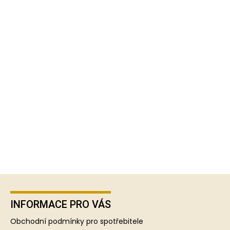
Z
á
p
INFORMACE PRO VÁS
a
Obchodní podmínky pro spotřebitele