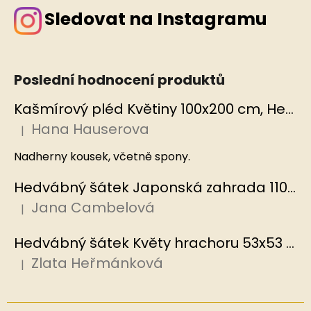
Sledovat na Instagramu
Poslední hodnocení produktů
Kašmírový pléd Květiny 100x200 cm, Hedvábný svět
Hana Hauserova
|
Hodnocení produktu je 5 z 5 hvězdiček.
Nadherny kousek, včetně spony.
Hedvábný šátek Japonská zahrada 110x110 cm v dárkovém balení, HEDVÁBNÝ SVĚT
Jana Cambelová
|
Hodnocení produktu je 5 z 5 hvězdiček.
Hedvábný šátek Květy hrachoru 53x53 cm v dárkovém balení, HEDVÁBNÝ SVĚT
Zlata Heřmánková
|
Hodnocení produktu je 5 z 5 hvězdiček.