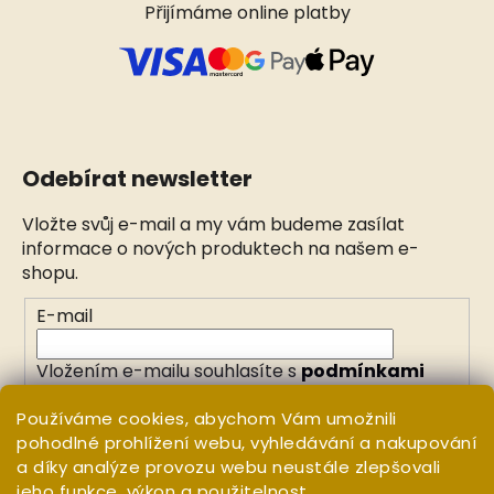
Přijímáme online platby
Odebírat newsletter
Vložte svůj e-mail a my vám budeme zasílat
informace o nových produktech na našem e-
shopu.
E-mail
Vložením e-mailu souhlasíte s
podmínkami
ochrany osobních údajů
Používáme cookies, abychom Vám umožnili
pohodlné prohlížení webu, vyhledávání a nakupování
PŘIHLÁSIT SE
a díky analýze provozu webu neustále zlepšovali
jeho funkce, výkon a použitelnost.