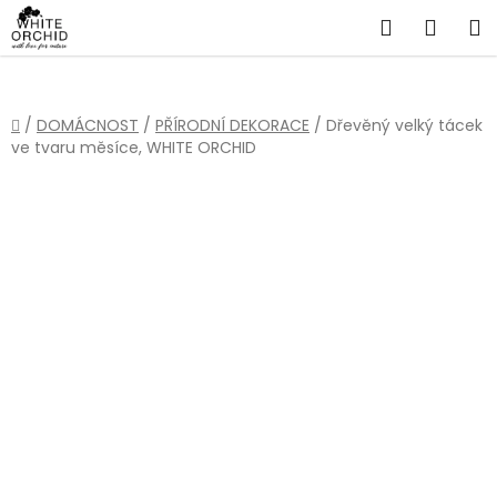
Přejít
Hledat
NÁKU
na
obsah
KOŠÍ
Domů
/
DOMÁCNOST
/
PŘÍRODNÍ DEKORACE
/
Dřevěný velký tácek
ve tvaru měsíce, WHITE ORCHID