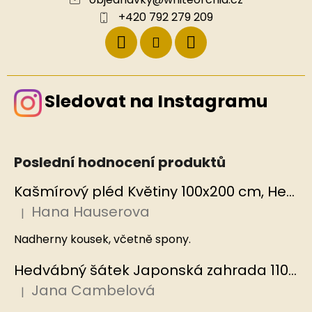
+420 792 279 209
Sledovat na Instagramu
Poslední hodnocení produktů
Kašmírový pléd Květiny 100x200 cm, Hedvábný svět
Hana Hauserova
|
Hodnocení produktu je 5 z 5 hvězdiček.
Nadherny kousek, včetně spony.
Hedvábný šátek Japonská zahrada 110x110 cm v dárkovém balení, HEDVÁBNÝ SVĚT
Jana Cambelová
|
Hodnocení produktu je 5 z 5 hvězdiček.