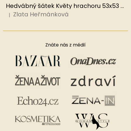
Hedvábný šátek Květy hrachoru 53x53 cm v dárkovém balení, HEDVÁBNÝ SVĚT
Zlata Heřmánková
|
Hodnocení produktu je 5 z 5 hvězdiček.
Znáte nás z médií