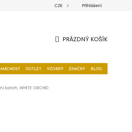
CZK
Přihlášení
PRÁZDNÝ KOŠÍK
NÁKUPNÍ
KOŠÍK
OMÁCNOST
OUTLET
VZORKY
ZNAČKY
BLOG
ční batoh, WHITE ORCHID