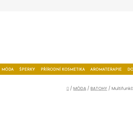
MÓDA
ŠPERKY
PŘÍRODNÍ KOSMETIKA
AROMATERAPIE
D
Domů
/
MÓDA
/
BATOHY
/
Multifunk