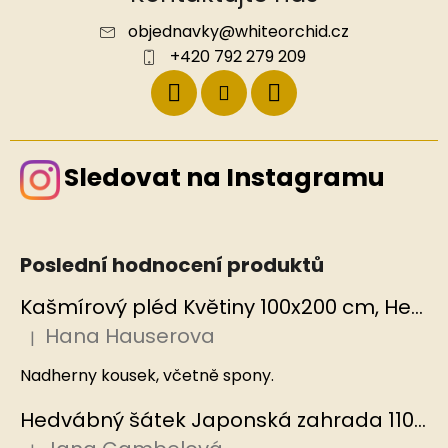
objednavky
@
whiteorchid.cz
+420 792 279 209
Sledovat na Instagramu
Poslední hodnocení produktů
Kašmírový pléd Květiny 100x200 cm, Hedvábný svět
Hana Hauserova
|
Hodnocení produktu je 5 z 5 hvězdiček.
Nadherny kousek, včetně spony.
Hedvábný šátek Japonská zahrada 110x110 cm v dárkovém balení, HEDVÁBNÝ SVĚT