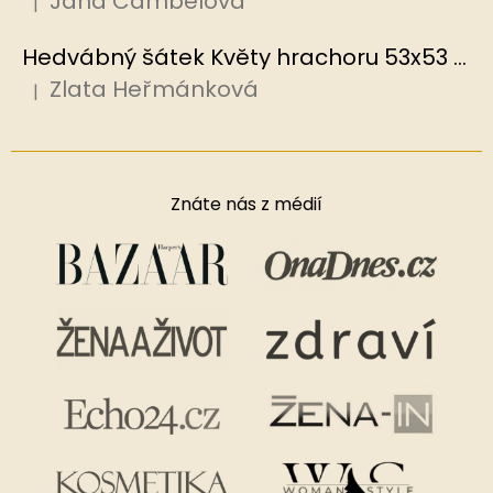
Jana Cambelová
|
Hodnocení produktu je 5 z 5 hvězdiček.
Hedvábný šátek Květy hrachoru 53x53 cm v dárkovém balení, HEDVÁBNÝ SVĚT
Zlata Heřmánková
|
Hodnocení produktu je 5 z 5 hvězdiček.
Znáte nás z médií