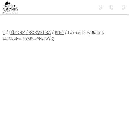
Přejít
Hledat
NÁKU
na
obsah
KOŠÍ
Domů
/
PŘÍRODNÍ KOSMETIKA
/
PLEŤ
/
Luxusní mýdlo č. 1,
EDINBURGH SKINCARE, 85 g