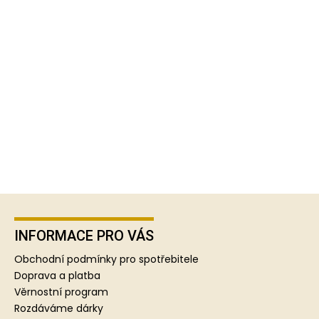
Z
á
p
INFORMACE PRO VÁS
a
Obchodní podmínky pro spotřebitele
t
Doprava a platba
í
Věrnostní program
Rozdáváme dárky