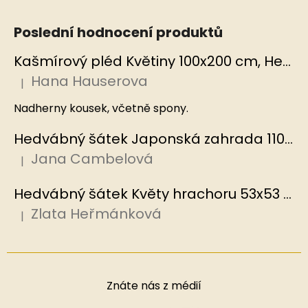
Poslední hodnocení produktů
Kašmírový pléd Květiny 100x200 cm, Hedvábný svět
Hana Hauserova
|
Hodnocení produktu je 5 z 5 hvězdiček.
Nadherny kousek, včetně spony.
Hedvábný šátek Japonská zahrada 110x110 cm v dárkovém balení, HEDVÁBNÝ SVĚT
Jana Cambelová
|
Hodnocení produktu je 5 z 5 hvězdiček.
Hedvábný šátek Květy hrachoru 53x53 cm v dárkovém balení, HEDVÁBNÝ SVĚT
Zlata Heřmánková
|
Hodnocení produktu je 5 z 5 hvězdiček.
Znáte nás z médií