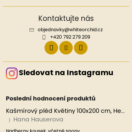
Kontaktujte nás
objednavky
@
whiteorchid.cz
+420 792 279 209
Sledovat na Instagramu
Poslední hodnocení produktů
Kašmírový pléd Květiny 100x200 cm, Hedvábný svět
Hana Hauserova
|
Hodnocení produktu je 5 z 5 hvězdiček.
Nadherny kousek, včetně spony.