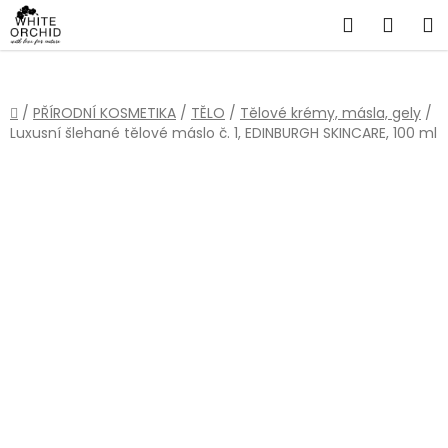
Přejít
Hledat
NÁKU
na
obsah
KOŠÍ
Domů
/
PŘÍRODNÍ KOSMETIKA
/
TĚLO
/
Tělové krémy, másla, gely
/
Luxusní šlehané tělové máslo č. 1, EDINBURGH SKINCARE, 100 ml