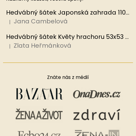
Hedvábný šátek Japonská zahrada 110x110 cm v dárkovém balení, HEDVÁBNÝ SVĚT
Jana Cambelová
|
Hodnocení produktu je 5 z 5 hvězdiček.
Hedvábný šátek Květy hrachoru 53x53 cm v dárkovém balení, HEDVÁBNÝ SVĚT
Zlata Heřmánková
|
Hodnocení produktu je 5 z 5 hvězdiček.
Znáte nás z médií