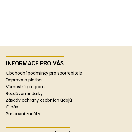
Z
á
p
INFORMACE PRO VÁS
a
Obchodní podmínky pro spotřebitele
t
Doprava a platba
í
Věrnostní program
Rozdáváme dárky
Zásady ochrany osobních údajů
O nás
Puncovní značky