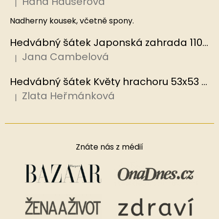
Hana Hauserova
|
Hodnocení produktu je 5 z 5 hvězdiček.
Nadherny kousek, včetně spony.
Hedvábný šátek Japonská zahrada 110x110 cm v dárkovém balení, HEDVÁBNÝ SVĚT
Jana Cambelová
|
Hodnocení produktu je 5 z 5 hvězdiček.
Hedvábný šátek Květy hrachoru 53x53 cm v dárkovém balení, HEDVÁBNÝ SVĚT
Zlata Heřmánková
|
Hodnocení produktu je 5 z 5 hvězdiček.
Znáte nás z médií