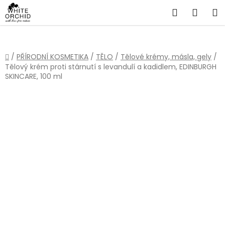
Přejít
Hledat
NÁKU
na
obsah
KOŠÍ
Domů
/
PŘÍRODNÍ KOSMETIKA
/
TĚLO
/
Tělové krémy, másla, gely
/
Tělový krém proti stárnutí s levandulí a kadidlem, EDINBURGH
SKINCARE, 100 ml