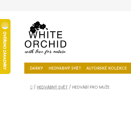
Přejít
na
obsah
DÁRKY
HEDVÁBNÝ SVĚT
AUTORSKÉ KOLEKCE
Domů
/
HEDVÁBNÝ SVĚT
/
HEDVÁBÍ PRO MUŽE