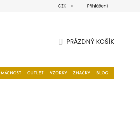
CZK
Přihlášení
PRÁZDNÝ KOŠÍK
NÁKUPNÍ
KOŠÍK
OMÁCNOST
OUTLET
VZORKY
ZNAČKY
BLOG