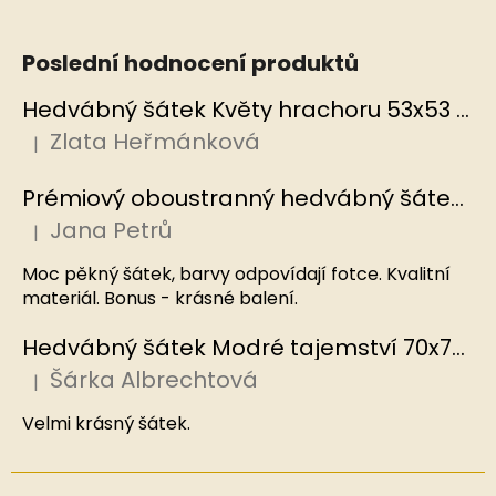
Poslední hodnocení produktů
Hedvábný šátek Květy hrachoru 53x53 cm v dárkovém balení, HEDVÁBNÝ SVĚT
Zlata Heřmánková
|
Hodnocení produktu je 5 z 5 hvězdiček.
Prémiový oboustranný hedvábný šátek Mořský korál, MB
Jana Petrů
|
Hodnocení produktu je 5 z 5 hvězdiček.
Moc pěkný šátek, barvy odpovídají fotce. Kvalitní
materiál. Bonus - krásné balení.
Hedvábný šátek Modré tajemství 70x70 cm v dárkovém balení, HEDVÁBNÝ SVĚT
Šárka Albrechtová
|
Hodnocení produktu je 5 z 5 hvězdiček.
Velmi krásný šátek.