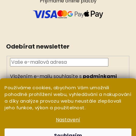
Přijímáme online platby
Odebírat newsletter
Vložením e-mailu souhlasíte s
podmínkami
ochrany osobních údajů
Používáme cookies, abychom Vám umožnili
PŘIHLÁSIT
pohodlné prohlížení webu, vyhledávání a nakupování
a díky analýze provozu webu neustále zlepšovali
SE
jeho funkce, výkon a použitelnost.
Nastavení
Vytvořil Shoptet
Copyright 2026
WHITE ORCHID
. Všechna práva
Souhlasím