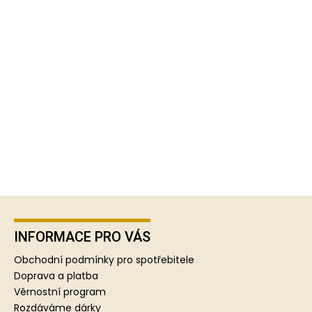
Z
á
p
INFORMACE PRO VÁS
a
Obchodní podmínky pro spotřebitele
t
Doprava a platba
í
Věrnostní program
Rozdáváme dárky