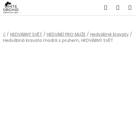
Přejít
Hledat
NÁKU
na
obsah
KOŠÍ
Domů
/
HEDVÁBNÝ SVĚT
/
HEDVÁBÍ PRO MUŽE
/
Hedvábné kravaty
/
Hedvábná kravata modrá s pruhem, HEDVÁBNÝ SVĚT