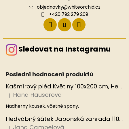
objednavky
@
whiteorchid.cz
+420 792 279 209
Sledovat na Instagramu
Poslední hodnocení produktů
Kašmírový pléd Květiny 100x200 cm, Hedvábný svět
Hana Hauserova
|
Hodnocení produktu je 5 z 5 hvězdiček.
Nadherny kousek, včetně spony.
Hedvábný šátek Japonská zahrada 110x110 cm v dárkovém balení, HEDVÁBNÝ SVĚT
Jana Cambelová
|