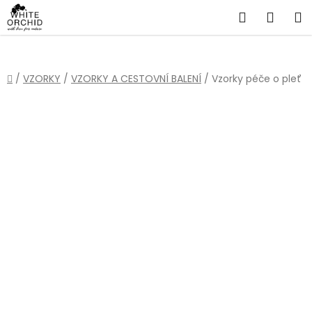
Přejít
Hledat
NÁKU
na
obsah
KOŠÍ
Domů
/
VZORKY
/
VZORKY A CESTOVNÍ BALENÍ
/
Vzorky péče o pleť