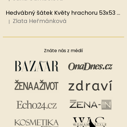
Hodnocení produktu je 5 z 5 hvězdiček.
Hedvábný šátek Květy hrachoru 53x53 cm v dárkovém balení, HEDVÁBNÝ SVĚT
Zlata Heřmánková
|
Hodnocení produktu je 5 z 5 hvězdiček.
Znáte nás z médií