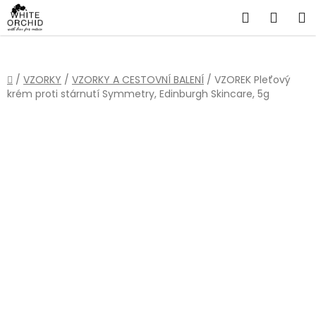
Přejít
Hledat
NÁKU
na
obsah
KOŠÍ
Domů
/
VZORKY
/
VZORKY A CESTOVNÍ BALENÍ
/
VZOREK Pleťový
krém proti stárnutí Symmetry, Edinburgh Skincare, 5g