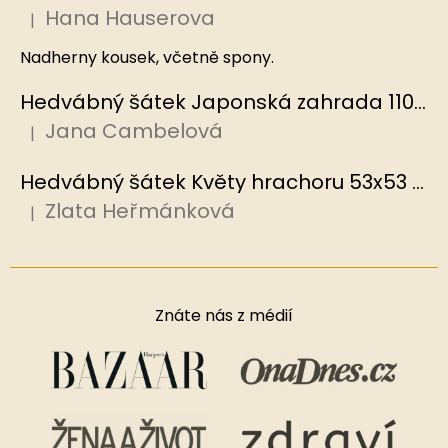
Hana Hauserova
|
Hodnocení produktu je 5 z 5 hvězdiček.
Nadherny kousek, včetně spony.
Hedvábný šátek Japonská zahrada 110x110 cm v dárkovém balení, HEDVÁBNÝ SVĚT
Jana Cambelová
|
Hodnocení produktu je 5 z 5 hvězdiček.
Hedvábný šátek Květy hrachoru 53x53 cm v dárkovém balení, HEDVÁBNÝ SVĚT
Zlata Heřmánková
|
Hodnocení produktu je 5 z 5 hvězdiček.
Znáte nás z médií