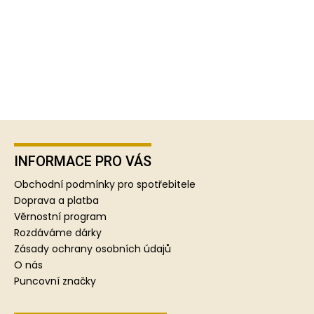
Z
á
p
INFORMACE PRO VÁS
a
Obchodní podmínky pro spotřebitele
t
Doprava a platba
í
Věrnostní program
Rozdáváme dárky
Zásady ochrany osobních údajů
O nás
Puncovní značky