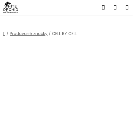
Přejít
Hledat
NÁKU
na
obsah
KOŠÍ
Domů
/
Prodávané značky
/
CELL BY CELL