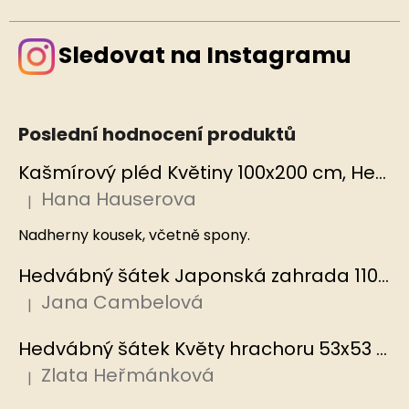
Sledovat na Instagramu
Poslední hodnocení produktů
Kašmírový pléd Květiny 100x200 cm, Hedvábný svět
Hana Hauserova
|
Hodnocení produktu je 5 z 5 hvězdiček.
Nadherny kousek, včetně spony.
Hedvábný šátek Japonská zahrada 110x110 cm v dárkovém balení, HEDVÁBNÝ SVĚT
Jana Cambelová
|
Hodnocení produktu je 5 z 5 hvězdiček.
Hedvábný šátek Květy hrachoru 53x53 cm v dárkovém balení, HEDVÁBNÝ SVĚT
Zlata Heřmánková
|
Hodnocení produktu je 5 z 5 hvězdiček.