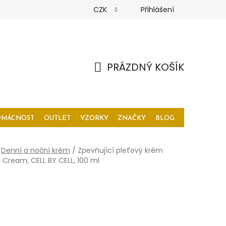
CZK
Přihlášení
PRÁZDNÝ KOŠÍK
NÁKUPNÍ
KOŠÍK
OMÁCNOST
OUTLET
VZORKY
ZNAČKY
BLOG
Denní a noční krém
/
Zpevňující pleťový krém
i Cream, CELL BY CELL, 100 ml