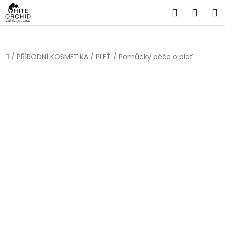
Přejít
Hledat
NÁKU
na
obsah
KOŠÍ
Domů
/
PŘÍRODNÍ KOSMETIKA
/
PLEŤ
/
Pomůcky péče o pleť