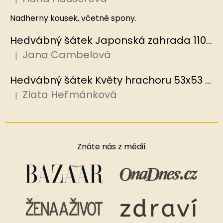
Hodnocení produktu je 5 z 5 hvězdiček.
Nadherny kousek, včetně spony.
Hedvábný šátek Japonská zahrada 110x110 cm v dárkovém balení, HEDVÁBNÝ SVĚT
Jana Cambelová
|
Hodnocení produktu je 5 z 5 hvězdiček.
Hedvábný šátek Květy hrachoru 53x53 cm v dárkovém balení, HEDVÁBNÝ SVĚT
Zlata Heřmánková
|
Hodnocení produktu je 5 z 5 hvězdiček.
Znáte nás z médií