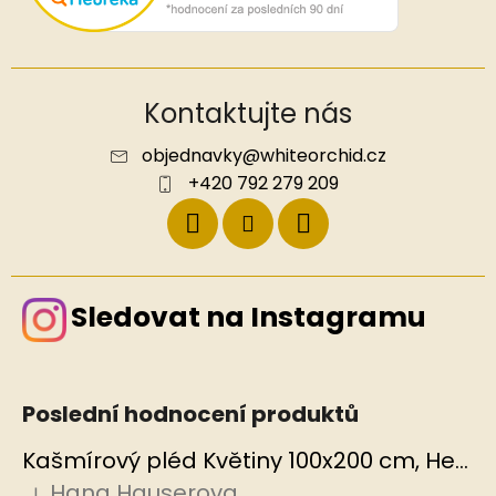
Kontaktujte nás
objednavky
@
whiteorchid.cz
+420 792 279 209
Sledovat na Instagramu
Poslední hodnocení produktů
Kašmírový pléd Květiny 100x200 cm, Hedvábný svět
Hana Hauserova
|