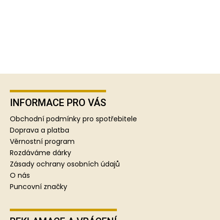
Z
á
p
INFORMACE PRO VÁS
a
Obchodní podmínky pro spotřebitele
t
Doprava a platba
í
Věrnostní program
Rozdáváme dárky
Zásady ochrany osobních údajů
O nás
Puncovní značky