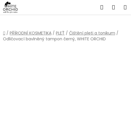
Přejít
Hledat
NÁKU
na
obsah
KOŠÍ
Domů
/
PŘÍRODNÍ KOSMETIKA
/
PLEŤ
/
Čištění pleti a tonikum
/
Odličovací bavlněný tampon černý, WHITE ORCHID