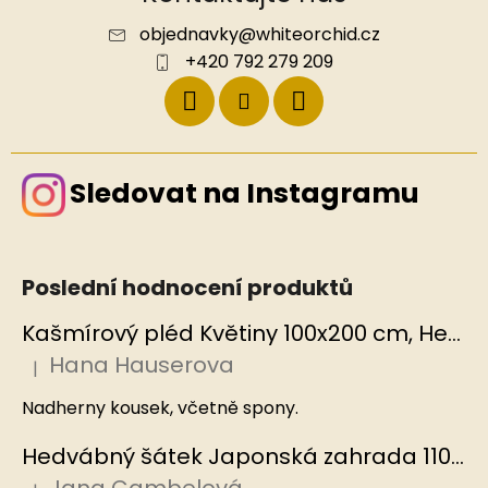
objednavky
@
whiteorchid.cz
+420 792 279 209
Sledovat na Instagramu
Poslední hodnocení produktů
Kašmírový pléd Květiny 100x200 cm, Hedvábný svět
Hana Hauserova
|
Hodnocení produktu je 5 z 5 hvězdiček.
Nadherny kousek, včetně spony.
Hedvábný šátek Japonská zahrada 110x110 cm v dárkovém balení, HEDVÁBNÝ SVĚT