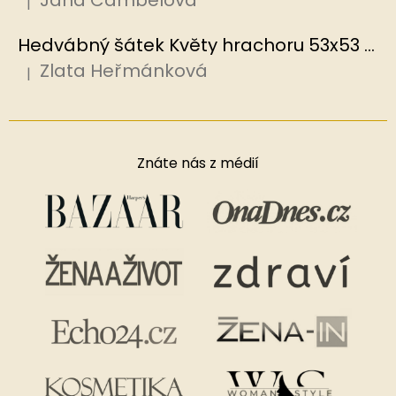
Jana Cambelová
|
Hodnocení produktu je 5 z 5 hvězdiček.
Hedvábný šátek Květy hrachoru 53x53 cm v dárkovém balení, HEDVÁBNÝ SVĚT
Zlata Heřmánková
|
Hodnocení produktu je 5 z 5 hvězdiček.
Znáte nás z médií