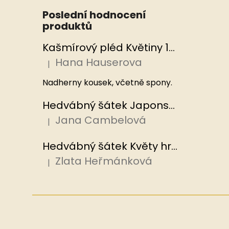
Poslední hodnocení
produktů
Kašmírový pléd Květiny 100x200 cm, Hedvábný svět
Hana Hauserova
|
Hodnocení produktu je 5 z 5 hvězdiček.
Nadherny kousek, včetně spony.
Hedvábný šátek Japonská zahrada 110x110 cm v dárkovém balení, HEDVÁBNÝ SVĚT
Jana Cambelová
|
Hodnocení produktu je 5 z 5 hvězdiček.
Hedvábný šátek Květy hrachoru 53x53 cm v dárkovém balení, HEDVÁBNÝ SVĚT
Zlata Heřmánková
|
Hodnocení produktu je 5 z 5 hvězdiček.