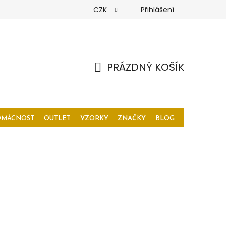
CZK
Přihlášení
PRÁZDNÝ KOŠÍK
NÁKUPNÍ
KOŠÍK
OMÁCNOST
OUTLET
VZORKY
ZNAČKY
BLOG