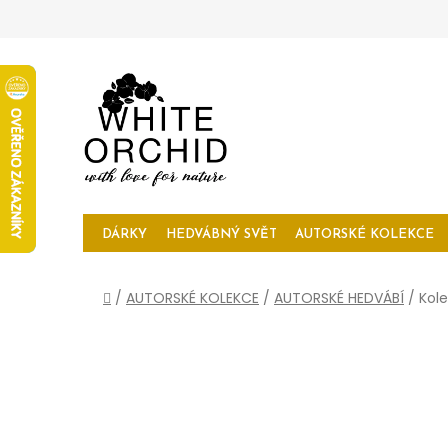
Přejít
na
obsah
DÁRKY
HEDVÁBNÝ SVĚT
AUTORSKÉ KOLEKCE
Domů
/
AUTORSKÉ KOLEKCE
/
AUTORSKÉ HEDVÁBÍ
/
Kol