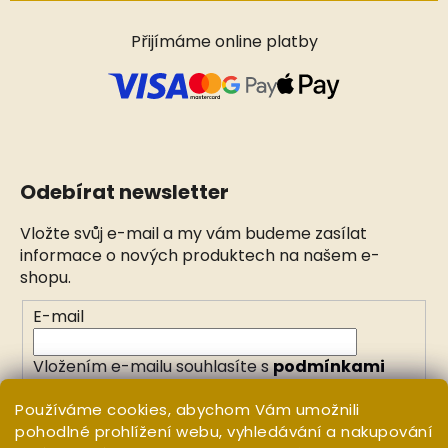
Přijímáme online platby
Odebírat newsletter
Vložte svůj e-mail a my vám budeme zasílat
informace o nových produktech na našem e-
shopu.
E-mail
Vložením e-mailu souhlasíte s
podmínkami
ochrany osobních údajů
Používáme cookies, abychom Vám umožnili
pohodlné prohlížení webu, vyhledávání a nakupování
PŘIHLÁSIT SE