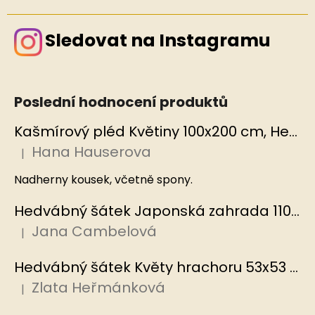
Sledovat na Instagramu
Poslední hodnocení produktů
Kašmírový pléd Květiny 100x200 cm, Hedvábný svět
Hana Hauserova
|
Hodnocení produktu je 5 z 5 hvězdiček.
Nadherny kousek, včetně spony.
Hedvábný šátek Japonská zahrada 110x110 cm v dárkovém balení, HEDVÁBNÝ SVĚT
Jana Cambelová
|
Hodnocení produktu je 5 z 5 hvězdiček.
Hedvábný šátek Květy hrachoru 53x53 cm v dárkovém balení, HEDVÁBNÝ SVĚT
Zlata Heřmánková
|
Hodnocení produktu je 5 z 5 hvězdiček.