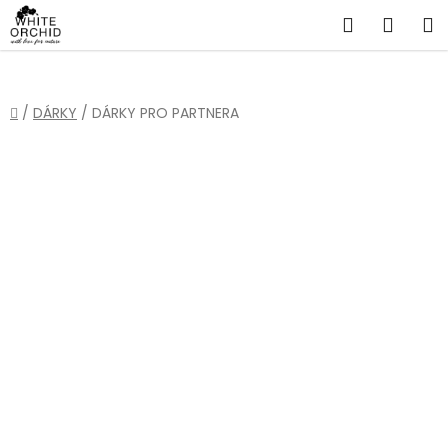
Přejít
Hledat
NÁKU
na
obsah
KOŠÍ
Domů
/
DÁRKY
/
DÁRKY PRO PARTNERA