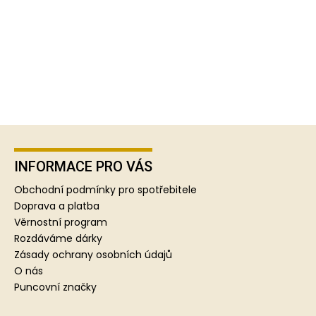
Z
á
p
INFORMACE PRO VÁS
a
Obchodní podmínky pro spotřebitele
t
Doprava a platba
í
Věrnostní program
Rozdáváme dárky
Zásady ochrany osobních údajů
O nás
Puncovní značky