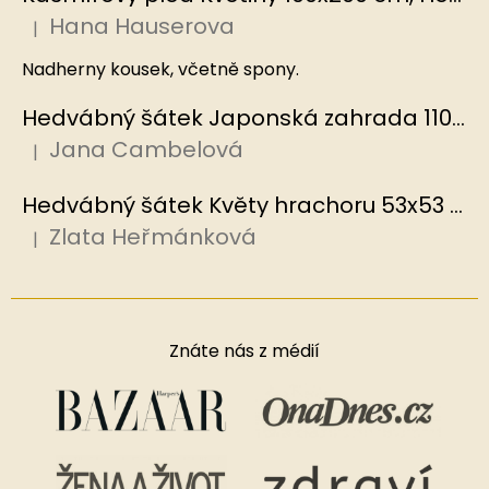
Hana Hauserova
|
Hodnocení produktu je 5 z 5 hvězdiček.
Nadherny kousek, včetně spony.
Hedvábný šátek Japonská zahrada 110x110 cm v dárkovém balení, HEDVÁBNÝ SVĚT
Jana Cambelová
|
Hodnocení produktu je 5 z 5 hvězdiček.
Hedvábný šátek Květy hrachoru 53x53 cm v dárkovém balení, HEDVÁBNÝ SVĚT
Zlata Heřmánková
|
Hodnocení produktu je 5 z 5 hvězdiček.
Znáte nás z médií