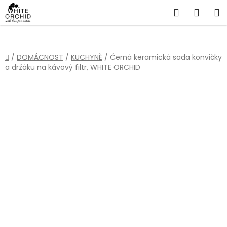
Přejít
Hledat
NÁKU
na
obsah
KOŠÍ
Domů
/
DOMÁCNOST
/
KUCHYNĚ
/
Černá keramická sada konvičky
a držáku na kávový filtr, WHITE ORCHID