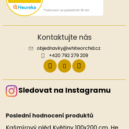
Kontaktujte nás
objednavky
@
whiteorchid.cz
+420 792 279 209
Sledovat na Instagramu
Poslední hodnocení produktů
Kašmírový pléd Květiny 100x200 cm, Hedvábný svět