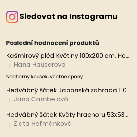
Sledovat na Instagramu
Poslední hodnocení produktů
Kašmírový pléd Květiny 100x200 cm, Hedvábný svět
Hana Hauserova
|
Hodnocení produktu je 5 z 5 hvězdiček.
Nadherny kousek, včetně spony.
Hedvábný šátek Japonská zahrada 110x110 cm v dárkovém balení, HEDVÁBNÝ SVĚT
Jana Cambelová
|
Hodnocení produktu je 5 z 5 hvězdiček.
Hedvábný šátek Květy hrachoru 53x53 cm v dárkovém balení, HEDVÁBNÝ SVĚT
Zlata Heřmánková
|
Hodnocení produktu je 5 z 5 hvězdiček.