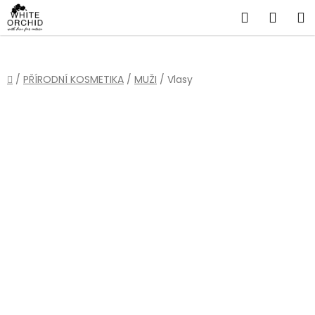
Přejít
Hledat
NÁKU
na
obsah
KOŠÍ
Domů
/
PŘÍRODNÍ KOSMETIKA
/
MUŽI
/
Vlasy