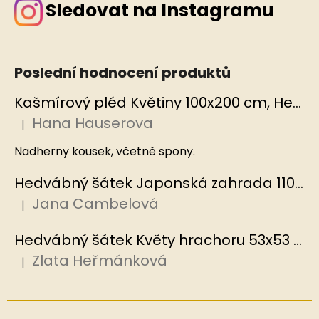
Sledovat na Instagramu
Poslední hodnocení produktů
Kašmírový pléd Květiny 100x200 cm, Hedvábný svět
Hana Hauserova
|
Hodnocení produktu je 5 z 5 hvězdiček.
Nadherny kousek, včetně spony.
Hedvábný šátek Japonská zahrada 110x110 cm v dárkovém balení, HEDVÁBNÝ SVĚT
Jana Cambelová
|
Hodnocení produktu je 5 z 5 hvězdiček.
Hedvábný šátek Květy hrachoru 53x53 cm v dárkovém balení, HEDVÁBNÝ SVĚT
Zlata Heřmánková
|
Hodnocení produktu je 5 z 5 hvězdiček.