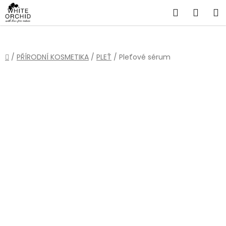
Přejít
Hledat
NÁKU
na
obsah
KOŠÍ
Domů
/
PŘÍRODNÍ KOSMETIKA
/
PLEŤ
/
Pleťové sérum