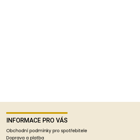
Z
á
p
INFORMACE PRO VÁS
a
Obchodní podmínky pro spotřebitele
t
Doprava a platba