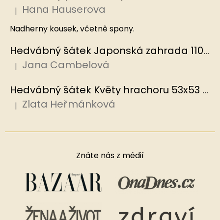
Hana Hauserova
|
Hodnocení produktu je 5 z 5 hvězdiček.
Nadherny kousek, včetně spony.
Hedvábný šátek Japonská zahrada 110x110 cm v dárkovém balení, HEDVÁBNÝ SVĚT
Jana Cambelová
|
Hodnocení produktu je 5 z 5 hvězdiček.
Hedvábný šátek Květy hrachoru 53x53 cm v dárkovém balení, HEDVÁBNÝ SVĚT
Zlata Heřmánková
|
Hodnocení produktu je 5 z 5 hvězdiček.
Znáte nás z médií