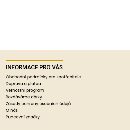
Z
á
p
INFORMACE PRO VÁS
a
Obchodní podmínky pro spotřebitele
t
Doprava a platba
í
Věrnostní program
Rozdáváme dárky
Zásady ochrany osobních údajů
O nás
Puncovní značky