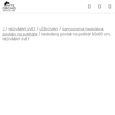
Přejít
Hledat
NÁKU
na
obsah
KOŠÍ
Domů
/
HEDVÁBNÝ SVĚT
/
LŮŽKOVINY
/
Samostatné hedvábné
povlaky na polštáře
/
Hedvábný povlak na polštář 50x60 cm,
HEDVÁBNÝ SVĚT