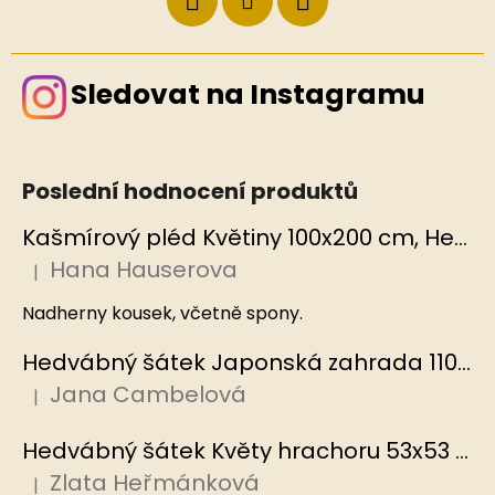
Sledovat na Instagramu
Poslední hodnocení produktů
Kašmírový pléd Květiny 100x200 cm, Hedvábný svět
Hana Hauserova
|
Hodnocení produktu je 5 z 5 hvězdiček.
Nadherny kousek, včetně spony.
Hedvábný šátek Japonská zahrada 110x110 cm v dárkovém balení, HEDVÁBNÝ SVĚT
Jana Cambelová
|
Hodnocení produktu je 5 z 5 hvězdiček.
Hedvábný šátek Květy hrachoru 53x53 cm v dárkovém balení, HEDVÁBNÝ SVĚT
Zlata Heřmánková
|
Hodnocení produktu je 5 z 5 hvězdiček.