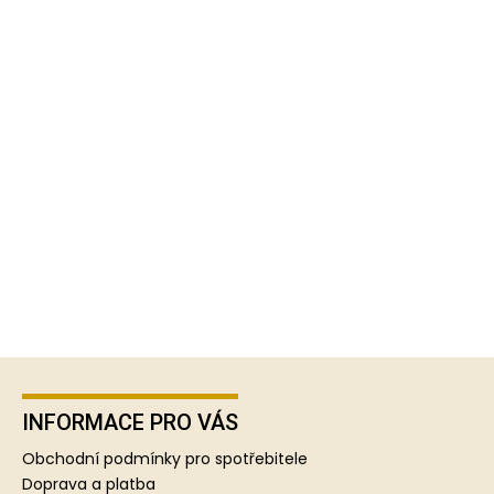
Z
á
p
INFORMACE PRO VÁS
a
Obchodní podmínky pro spotřebitele
t
Doprava a platba