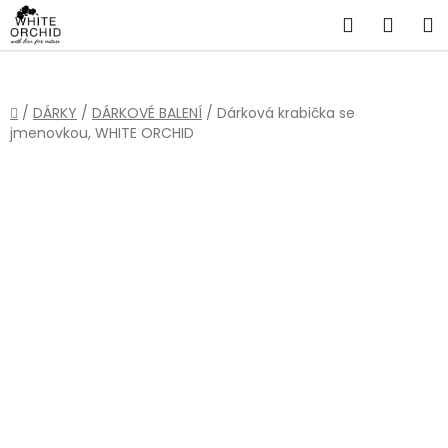
Přejít
Hledat
NÁKU
na
obsah
KOŠÍ
Domů
/
DÁRKY
/
DÁRKOVÉ BALENÍ
/
Dárková krabička se
jmenovkou, WHITE ORCHID