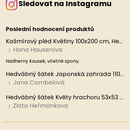
Sledovat na Instagramu
Poslední hodnocení produktů
Kašmírový pléd Květiny 100x200 cm, Hedvábný svět
Hana Hauserova
|
Hodnocení produktu je 5 z 5 hvězdiček.
Nadherny kousek, včetně spony.
Hedvábný šátek Japonská zahrada 110x110 cm v dárkovém balení, HEDVÁBNÝ SVĚT
Jana Cambelová
|
Hodnocení produktu je 5 z 5 hvězdiček.
Hedvábný šátek Květy hrachoru 53x53 cm v dárkovém balení, HEDVÁBNÝ SVĚT
Zlata Heřmánková
|
Hodnocení produktu je 5 z 5 hvězdiček.