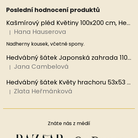
Poslední hodnocení produktů
Kašmírový pléd Květiny 100x200 cm, Hedvábný svět
Hana Hauserova
|
Hodnocení produktu je 5 z 5 hvězdiček.
Nadherny kousek, včetně spony.
Hedvábný šátek Japonská zahrada 110x110 cm v dárkovém balení, HEDVÁBNÝ SVĚT
Jana Cambelová
|
Hodnocení produktu je 5 z 5 hvězdiček.
Hedvábný šátek Květy hrachoru 53x53 cm v dárkovém balení, HEDVÁBNÝ SVĚT
Zlata Heřmánková
|
Hodnocení produktu je 5 z 5 hvězdiček.
Znáte nás z médií