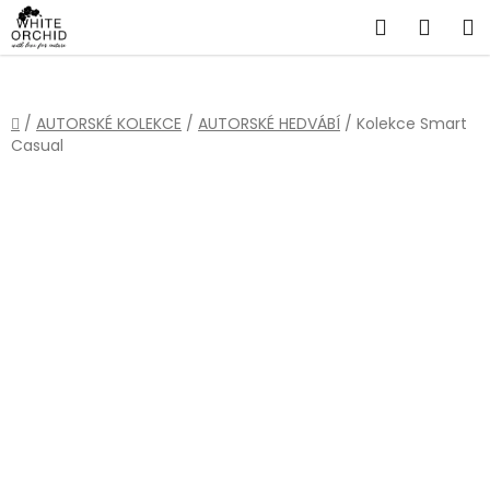
Přejít
Hledat
NÁKU
na
obsah
KOŠÍ
Domů
/
AUTORSKÉ KOLEKCE
/
AUTORSKÉ HEDVÁBÍ
/
Kolekce Smart
Casual