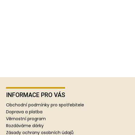
Z
á
p
INFORMACE PRO VÁS
a
Obchodní podmínky pro spotřebitele
t
Doprava a platba
í
Věrnostní program
Rozdáváme dárky
Zásady ochrany osobních údajů