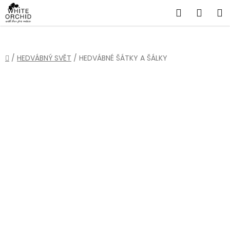
Přejít
Hledat
NÁKU
na
obsah
KOŠÍ
Domů
/
HEDVÁBNÝ SVĚT
/
HEDVÁBNÉ ŠÁTKY A ŠÁLKY