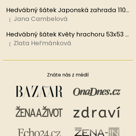
Hedvábný šátek Japonská zahrada 110x110 cm v dárkovém balení, HEDVÁBNÝ SVĚT
Jana Cambelová
|
Hodnocení produktu je 5 z 5 hvězdiček.
Hedvábný šátek Květy hrachoru 53x53 cm v dárkovém balení, HEDVÁBNÝ SVĚT
Zlata Heřmánková
|
Hodnocení produktu je 5 z 5 hvězdiček.
Znáte nás z médií