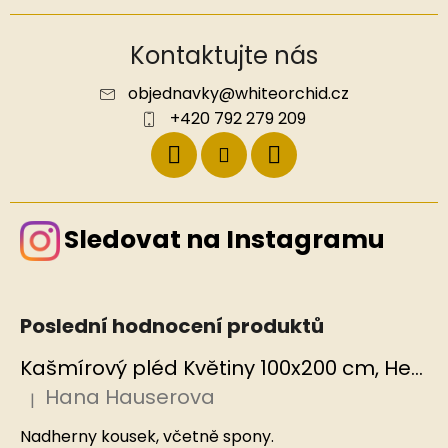
Kontaktujte nás
objednavky
@
whiteorchid.cz
+420 792 279 209
Sledovat na Instagramu
Poslední hodnocení produktů
Kašmírový pléd Květiny 100x200 cm, Hedvábný svět
Hana Hauserova
|
Hodnocení produktu je 5 z 5 hvězdiček.
Nadherny kousek, včetně spony.