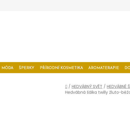
MÓDA
ŠPERKY
PŘÍRODNÍ KOSMETIKA
AROMATERAPIE
D
Domů
/
HEDVÁBNÝ SVĚT
/
HEDVÁBNÉ Š
Hedvábná šálka twilly žluto-bé