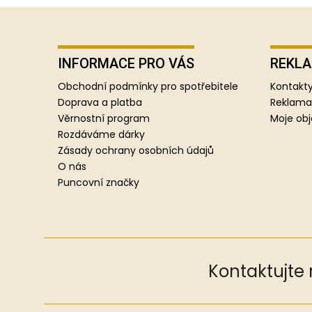
Z
á
p
INFORMACE PRO VÁS
REKLA
a
Obchodní podmínky pro spotřebitele
Kontakty
t
Doprava a platba
Reklama
í
Věrnostní program
Moje ob
Rozdáváme dárky
Zásady ochrany osobních údajů
O nás
Puncovní značky
Kontaktujte