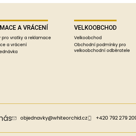
MACE A VRÁCENÍ
VELKOOBCHOD
 pro vratky a reklamace
Velkoobchod
ce a vrácení
Obchodní podmínky pro
velkoobchodní odběratele
jednávka
 nás
objednavky
@
whiteorchid.cz
+420 792 279 20