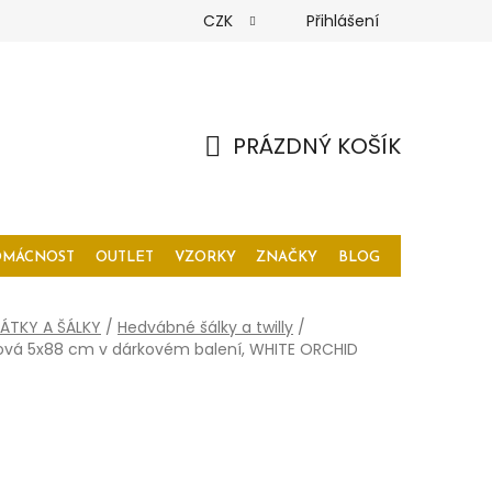
CZK
Přihlášení
PRÁZDNÝ KOŠÍK
NÁKUPNÍ
KOŠÍK
OMÁCNOST
OUTLET
VZORKY
ZNAČKY
BLOG
ÁTKY A ŠÁLKY
/
Hedvábné šálky a twilly
/
žová 5x88 cm v dárkovém balení, WHITE ORCHID