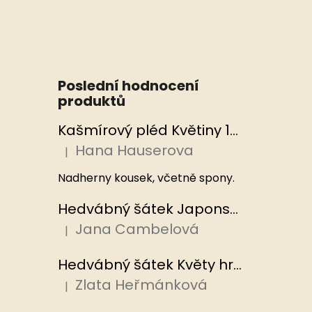
Poslední hodnocení
produktů
Kašmírový pléd Květiny 100x200 cm, Hedvábný svět
Hana Hauserova
|
Hodnocení produktu je 5 z 5 hvězdiček.
Nadherny kousek, včetně spony.
Hedvábný šátek Japonská zahrada 110x110 cm v dárkovém balení, HEDVÁBNÝ SVĚT
Jana Cambelová
|
Hodnocení produktu je 5 z 5 hvězdiček.
Hedvábný šátek Květy hrachoru 53x53 cm v dárkovém balení, HEDVÁBNÝ SVĚT
Zlata Heřmánková
|
Hodnocení produktu je 5 z 5 hvězdiček.