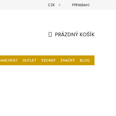
CZK
Přihlášení
PRÁZDNÝ KOŠÍK
NÁKUPNÍ
KOŠÍK
OMÁCNOST
OUTLET
VZORKY
ZNAČKY
BLOG