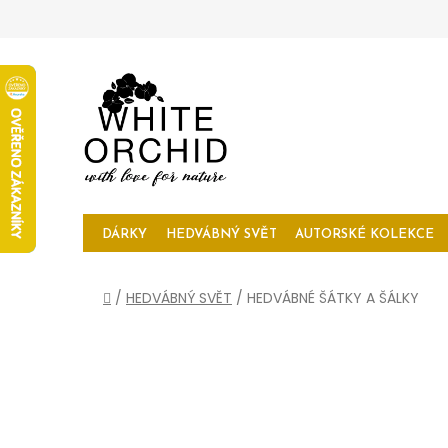
Přejít
na
obsah
DÁRKY
HEDVÁBNÝ SVĚT
AUTORSKÉ KOLEKCE
Domů
/
HEDVÁBNÝ SVĚT
/
HEDVÁBNÉ ŠÁTKY A ŠÁLKY