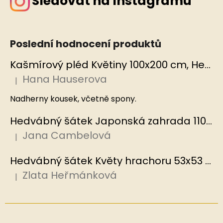
Sledovat na Instagramu
Poslední hodnocení produktů
Kašmírový pléd Květiny 100x200 cm, Hedvábný svět
Hana Hauserova
|
Hodnocení produktu je 5 z 5 hvězdiček.
Nadherny kousek, včetně spony.
Hedvábný šátek Japonská zahrada 110x110 cm v dárkovém balení, HEDVÁBNÝ SVĚT
Jana Cambelová
|
Hodnocení produktu je 5 z 5 hvězdiček.
Hedvábný šátek Květy hrachoru 53x53 cm v dárkovém balení, HEDVÁBNÝ SVĚT
Zlata Heřmánková
|
Hodnocení produktu je 5 z 5 hvězdiček.