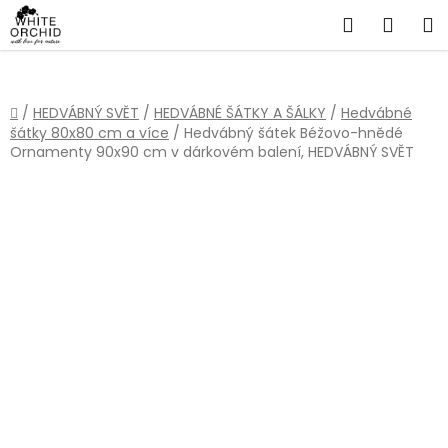
Přejít
Hledat
NÁKU
na
obsah
KOŠÍ
Domů
/
HEDVÁBNÝ SVĚT
/
HEDVÁBNÉ ŠÁTKY A ŠÁLKY
/
Hedvábné
šátky 80x80 cm a více
/
Hedvábný šátek Béžovo-hnědé
Ornamenty 90x90 cm v dárkovém balení, HEDVÁBNÝ SVĚT