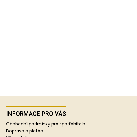
Z
á
p
INFORMACE PRO VÁS
a
Obchodní podmínky pro spotřebitele
t
Doprava a platba