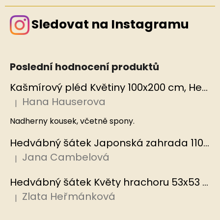
Sledovat na Instagramu
Poslední hodnocení produktů
Kašmírový pléd Květiny 100x200 cm, Hedvábný svět
Hana Hauserova
|
Hodnocení produktu je 5 z 5 hvězdiček.
Nadherny kousek, včetně spony.
Hedvábný šátek Japonská zahrada 110x110 cm v dárkovém balení, HEDVÁBNÝ SVĚT
Jana Cambelová
|
Hodnocení produktu je 5 z 5 hvězdiček.
Hedvábný šátek Květy hrachoru 53x53 cm v dárkovém balení, HEDVÁBNÝ SVĚT
Zlata Heřmánková
|
Hodnocení produktu je 5 z 5 hvězdiček.