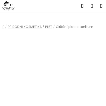
Přejít
Hledat
NÁKU
na
obsah
KOŠÍ
Domů
/
PŘÍRODNÍ KOSMETIKA
/
PLEŤ
/
Čištění pleti a tonikum