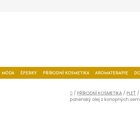
MÓDA
ŠPERKY
PŘÍRODNÍ KOSMETIKA
AROMATERAPIE
D
Domů
/
PŘÍRODNÍ KOSMETIKA
/
PLEŤ
/
panenský olej z konopných semí