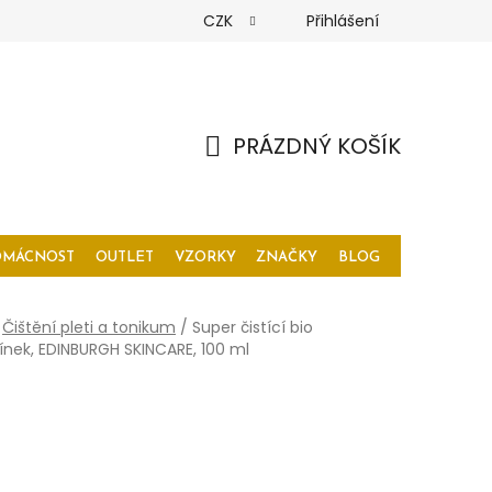
CZK
Přihlášení
PRÁZDNÝ KOŠÍK
NÁKUPNÍ
KOŠÍK
OMÁCNOST
OUTLET
VZORKY
ZNAČKY
BLOG
Čištění pleti a tonikum
/
Super čistící bio
nek, EDINBURGH SKINCARE, 100 ml