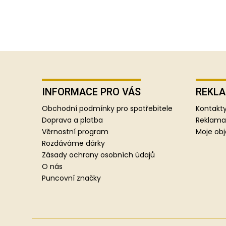
Z
á
p
INFORMACE PRO VÁS
REKLA
a
Obchodní podmínky pro spotřebitele
Kontakty
t
Doprava a platba
Reklama
í
Věrnostní program
Moje ob
Rozdáváme dárky
Zásady ochrany osobních údajů
O nás
Puncovní značky