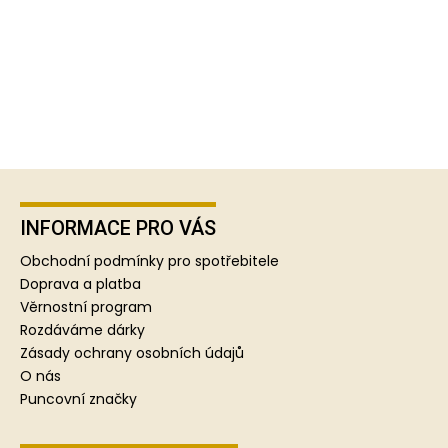
Z
á
p
INFORMACE PRO VÁS
a
Obchodní podmínky pro spotřebitele
t
Doprava a platba
í
Věrnostní program
Rozdáváme dárky
Zásady ochrany osobních údajů
O nás
Puncovní značky