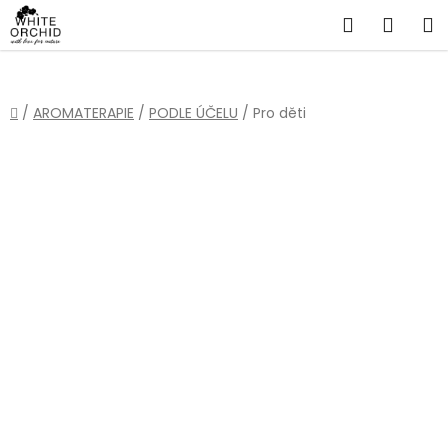
Přejít
Hledat
NÁKU
na
obsah
KOŠÍ
Domů
/
AROMATERAPIE
/
PODLE ÚČELU
/
Pro děti