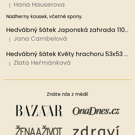
Hana Hauserova
|
Hodnocení produktu je 5 z 5 hvězdiček.
Nadherny kousek, včetně spony.
Hedvábný šátek Japonská zahrada 110x110 cm v dárkovém balení, HEDVÁBNÝ SVĚT
Jana Cambelová
|
Hodnocení produktu je 5 z 5 hvězdiček.
Hedvábný šátek Květy hrachoru 53x53 cm v dárkovém balení, HEDVÁBNÝ SVĚT
Zlata Heřmánková
|
Hodnocení produktu je 5 z 5 hvězdiček.
Znáte nás z médií