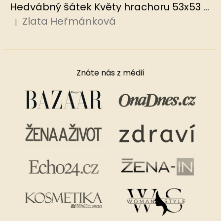
Hedvábný šátek Květy hrachoru 53x53 cm v dárkovém balení, HEDVÁBNÝ SVĚT
Zlata Heřmánková
|
Hodnocení produktu je 5 z 5 hvězdiček.
Znáte nás z médií