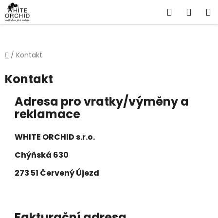
Přejít
Hledat
NÁKU
na
obsah
KOŠÍ
Domů
/
Kontakt
Kontakt
Adresa pro vratky/výměny a
reklamace
WHITE ORCHID s.r.o.
Chýňská 630
273 51 Červený Újezd
Fakturační adresa