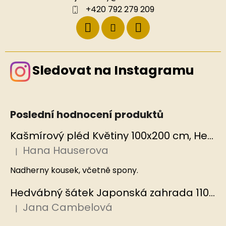
+420 792 279 209
Sledovat na Instagramu
Poslední hodnocení produktů
Kašmírový pléd Květiny 100x200 cm, Hedvábný svět
Hana Hauserova
|
Hodnocení produktu je 5 z 5 hvězdiček.
Nadherny kousek, včetně spony.
Hedvábný šátek Japonská zahrada 110x110 cm v dárkovém balení, HEDVÁBNÝ SVĚT
Jana Cambelová
|
Hodnocení produktu je 5 z 5 hvězdiček.