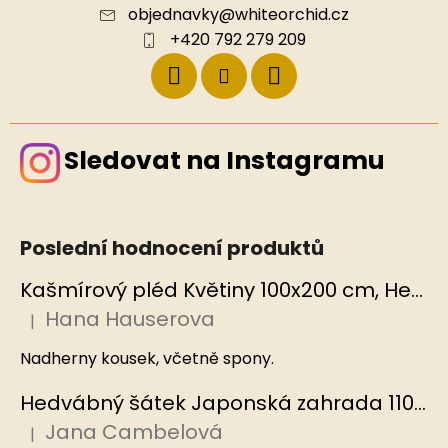
objednavky
@
whiteorchid.cz
+420 792 279 209
Sledovat na Instagramu
Poslední hodnocení produktů
Kašmírový pléd Květiny 100x200 cm, Hedvábný svět
Hana Hauserova
|
Hodnocení produktu je 5 z 5 hvězdiček.
Nadherny kousek, včetně spony.
Hedvábný šátek Japonská zahrada 110x110 cm v dárkovém balení, HEDVÁBNÝ SVĚT
Jana Cambelová
|
Hodnocení produktu je 5 z 5 hvězdiček.