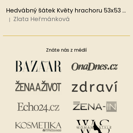
Hedvábný šátek Květy hrachoru 53x53 cm v dárkovém balení, HEDVÁBNÝ SVĚT
Zlata Heřmánková
|
Hodnocení produktu je 5 z 5 hvězdiček.
Znáte nás z médií