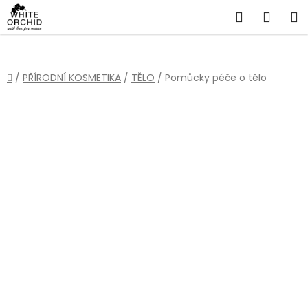
Přejít
Hledat
NÁKU
na
obsah
KOŠÍ
Domů
/
PŘÍRODNÍ KOSMETIKA
/
TĚLO
/
Pomůcky péče o tělo