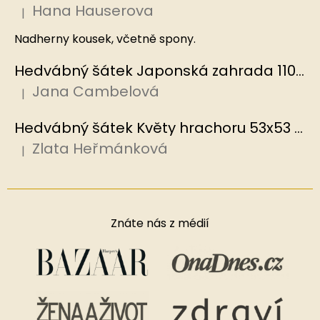
Hana Hauserova
|
Hodnocení produktu je 5 z 5 hvězdiček.
Nadherny kousek, včetně spony.
Hedvábný šátek Japonská zahrada 110x110 cm v dárkovém balení, HEDVÁBNÝ SVĚT
Jana Cambelová
|
Hodnocení produktu je 5 z 5 hvězdiček.
Hedvábný šátek Květy hrachoru 53x53 cm v dárkovém balení, HEDVÁBNÝ SVĚT
Zlata Heřmánková
|
Hodnocení produktu je 5 z 5 hvězdiček.
Znáte nás z médií