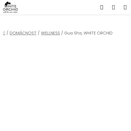
Přejít
Hledat
NÁKU
na
obsah
KOŠÍ
Domů
/
DOMÁCNOST
/
WELLNESS
/
Gua Sha, WHITE ORCHID