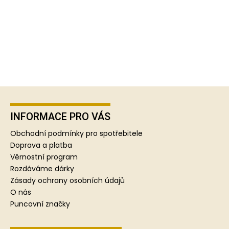
Z
á
p
INFORMACE PRO VÁS
a
Obchodní podmínky pro spotřebitele
t
Doprava a platba
í
Věrnostní program
Rozdáváme dárky
Zásady ochrany osobních údajů
O nás
Puncovní značky