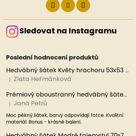
Sledovat na Instagramu
Poslední hodnocení produktů
Hedvábný šátek Květy hrachoru 53x53 cm v dárkovém balení, HEDVÁBNÝ SVĚT
Zlata Heřmánková
|
Hodnocení produktu je 5 z 5 hvězdiček.
Prémiový oboustranný hedvábný šátek Mořský korál, MB
Jana Petrů
|
Hodnocení produktu je 5 z 5 hvězdiček.
Moc pěkný šátek, barvy odpovídají fotce. Kvalitní
materiál. Bonus - krásné balení.
Hedvábný šátek Modré tajemství 70x70 cm v dárkovém balení, HEDVÁBNÝ SVĚT