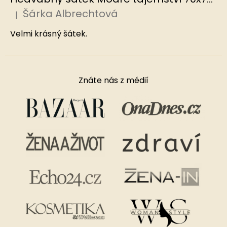
Šárka Albrechtová
|
Hodnocení produktu je 5 z 5 hvězdiček.
Velmi krásný šátek.
Znáte nás z médií