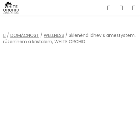
Přejít
Hledat
NÁKU
na
obsah
KOŠÍ
Domů
/
DOMÁCNOST
/
WELLNESS
/
Skleněná láhev s amestystem,
růženínem a křištálem, WHITE ORCHID