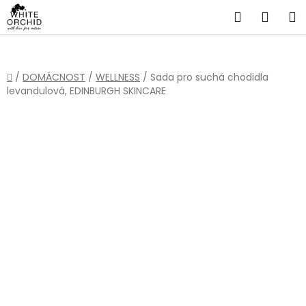
Přejít
Hledat
NÁKU
na
obsah
KOŠÍ
Domů
/
DOMÁCNOST
/
WELLNESS
/
Sada pro suchá chodidla
levandulová, EDINBURGH SKINCARE