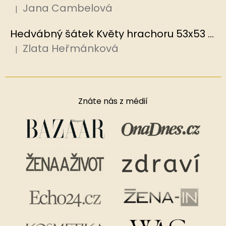
Jana Cambelová
|
Hodnocení produktu je 5 z 5 hvězdiček.
Hedvábný šátek Květy hrachoru 53x53 cm v dárkovém balení, HEDVÁBNÝ SVĚT
Zlata Heřmánková
|
Hodnocení produktu je 5 z 5 hvězdiček.
Znáte nás z médií