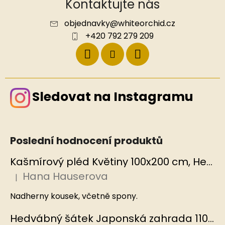
Kontaktujte nás
objednavky
@
whiteorchid.cz
+420 792 279 209
Sledovat na Instagramu
Poslední hodnocení produktů
Kašmírový pléd Květiny 100x200 cm, Hedvábný svět
Hana Hauserova
|
Hodnocení produktu je 5 z 5 hvězdiček.
Nadherny kousek, včetně spony.
Hedvábný šátek Japonská zahrada 110x110 cm v dárkovém balení, HEDVÁBNÝ SVĚT