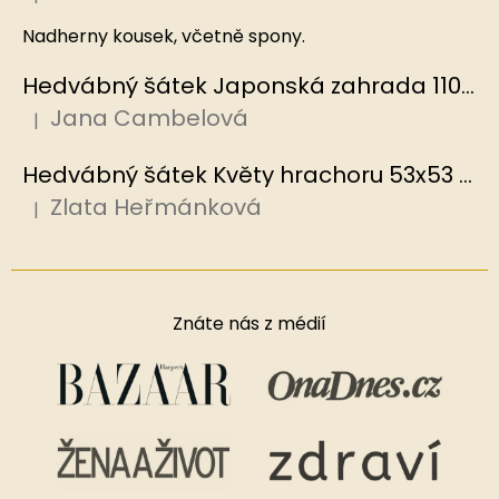
Hodnocení produktu je 5 z 5 hvězdiček.
Nadherny kousek, včetně spony.
Hedvábný šátek Japonská zahrada 110x110 cm v dárkovém balení, HEDVÁBNÝ SVĚT
Jana Cambelová
|
Hodnocení produktu je 5 z 5 hvězdiček.
Hedvábný šátek Květy hrachoru 53x53 cm v dárkovém balení, HEDVÁBNÝ SVĚT
Zlata Heřmánková
|
Hodnocení produktu je 5 z 5 hvězdiček.
Znáte nás z médií