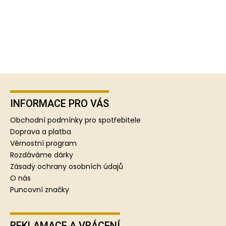
Z
á
p
INFORMACE PRO VÁS
a
Obchodní podmínky pro spotřebitele
t
Doprava a platba
í
Věrnostní program
Rozdáváme dárky
Zásady ochrany osobních údajů
O nás
Puncovní značky
REKLAMACE A VRÁCENÍ