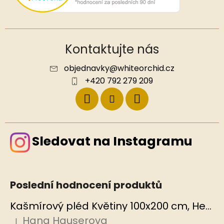
Kontaktujte nás
objednavky
@
whiteorchid.cz
+420 792 279 209
Sledovat na Instagramu
Poslední hodnocení produktů
Kašmírový pléd Květiny 100x200 cm, Hedvábný svět
Hana Hauserova
|