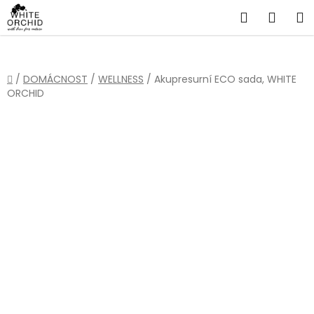
Přejít
Hledat
NÁKU
na
obsah
KOŠÍ
Domů
/
DOMÁCNOST
/
WELLNESS
/
Akupresurní ECO sada, WHITE
ORCHID