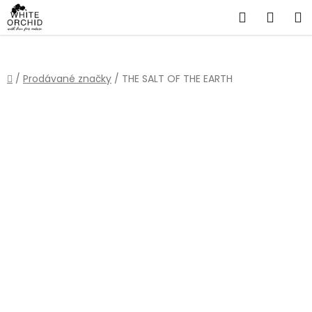
Přejít
Hledat
NÁKU
na
obsah
KOŠÍ
Domů
/
Prodávané značky
/
THE SALT OF THE EARTH