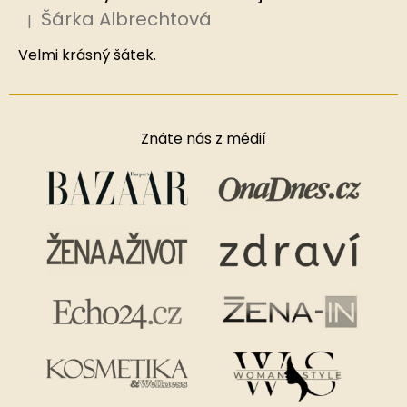
Šárka Albrechtová
|
Hodnocení produktu je 5 z 5 hvězdiček.
Velmi krásný šátek.
Znáte nás z médií