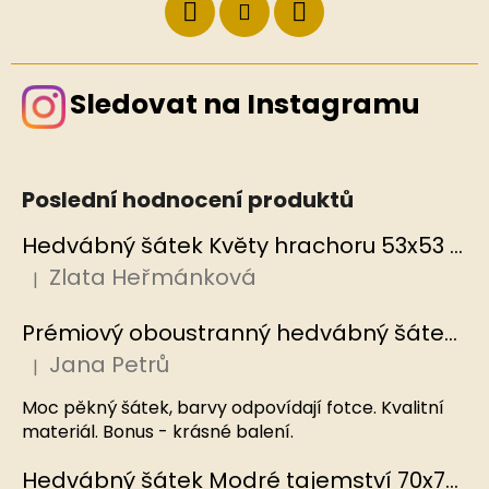
Sledovat na Instagramu
Poslední hodnocení produktů
Hedvábný šátek Květy hrachoru 53x53 cm v dárkovém balení, HEDVÁBNÝ SVĚT
Zlata Heřmánková
|
Hodnocení produktu je 5 z 5 hvězdiček.
Prémiový oboustranný hedvábný šátek Mořský korál, MB
Jana Petrů
|
Hodnocení produktu je 5 z 5 hvězdiček.
Moc pěkný šátek, barvy odpovídají fotce. Kvalitní
materiál. Bonus - krásné balení.
Hedvábný šátek Modré tajemství 70x70 cm v dárkovém balení, HEDVÁBNÝ SVĚT