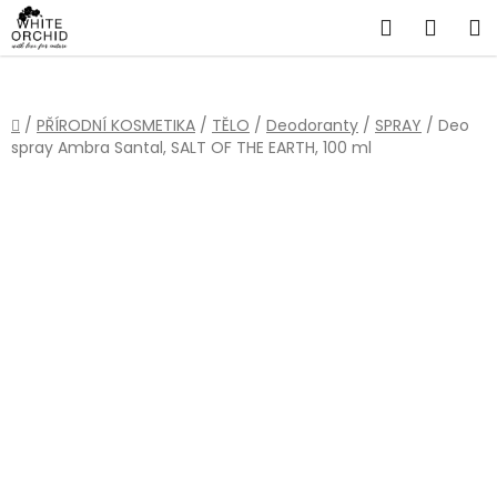
Přejít
Hledat
NÁKU
na
obsah
KOŠÍ
Domů
/
PŘÍRODNÍ KOSMETIKA
/
TĚLO
/
Deodoranty
/
SPRAY
/
Deo
spray Ambra Santal, SALT OF THE EARTH, 100 ml