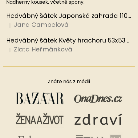
Nadherny kousek, včetně spony.
Hedvábný šátek Japonská zahrada 110x110 cm v dárkovém balení, HEDVÁBNÝ SVĚT
Jana Cambelová
|
Hodnocení produktu je 5 z 5 hvězdiček.
Hedvábný šátek Květy hrachoru 53x53 cm v dárkovém balení, HEDVÁBNÝ SVĚT
Zlata Heřmánková
|
Hodnocení produktu je 5 z 5 hvězdiček.
Znáte nás z médií