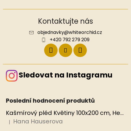
Kontaktujte nás
objednavky
@
whiteorchid.cz
+420 792 279 209
Sledovat na Instagramu
Poslední hodnocení produktů
Kašmírový pléd Květiny 100x200 cm, Hedvábný svět
Hana Hauserova
|
Hodnocení produktu je 5 z 5 hvězdiček.