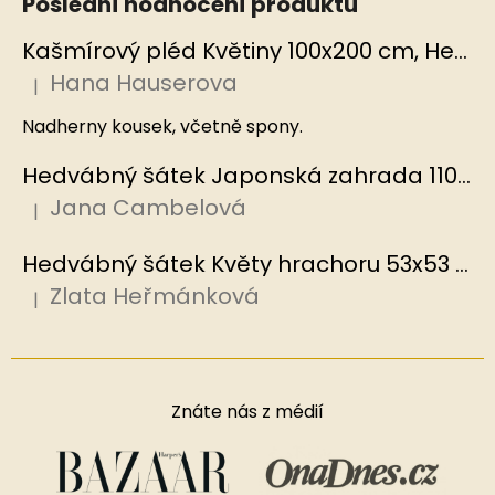
Poslední hodnocení produktů
Kašmírový pléd Květiny 100x200 cm, Hedvábný svět
Hana Hauserova
|
Hodnocení produktu je 5 z 5 hvězdiček.
Nadherny kousek, včetně spony.
Hedvábný šátek Japonská zahrada 110x110 cm v dárkovém balení, HEDVÁBNÝ SVĚT
Jana Cambelová
|
Hodnocení produktu je 5 z 5 hvězdiček.
Hedvábný šátek Květy hrachoru 53x53 cm v dárkovém balení, HEDVÁBNÝ SVĚT
Zlata Heřmánková
|
Hodnocení produktu je 5 z 5 hvězdiček.
Znáte nás z médií