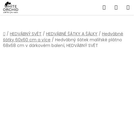
Přejít
Hledat
NÁKU
na
obsah
KOŠÍ
Domů
/
HEDVÁBNÝ SVĚT
/
HEDVÁBNÉ ŠÁTKY A ŠÁLKY
/
Hedvábné
šátky 60x60 cm a více
/
Hedvábný šátek malířské plátno
68x68 cm v dárkovém balení, HEDVÁBNÝ SVĚT