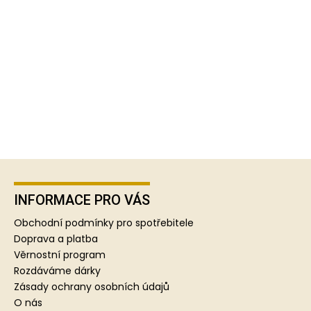
Z
á
p
INFORMACE PRO VÁS
a
Obchodní podmínky pro spotřebitele
t
Doprava a platba
í
Věrnostní program
Rozdáváme dárky
Zásady ochrany osobních údajů
O nás