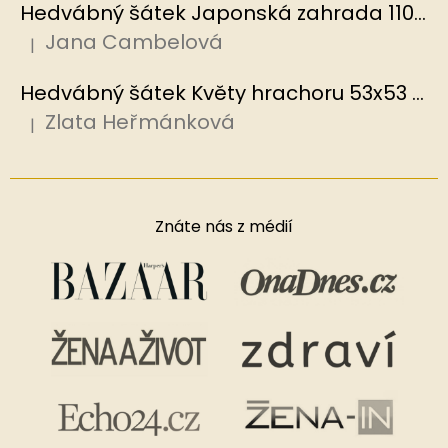
Hedvábný šátek Japonská zahrada 110x110 cm v dárkovém balení, HEDVÁBNÝ SVĚT
Jana Cambelová
|
Hodnocení produktu je 5 z 5 hvězdiček.
Hedvábný šátek Květy hrachoru 53x53 cm v dárkovém balení, HEDVÁBNÝ SVĚT
Zlata Heřmánková
|
Hodnocení produktu je 5 z 5 hvězdiček.
Znáte nás z médií