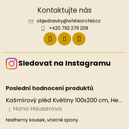
Kontaktujte nás
objednavky
@
whiteorchid.cz
+420 792 279 209
Sledovat na Instagramu
Poslední hodnocení produktů
Kašmírový pléd Květiny 100x200 cm, Hedvábný svět
Hana Hauserova
|
Hodnocení produktu je 5 z 5 hvězdiček.
Nadherny kousek, včetně spony.