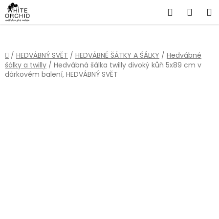
Přejít
Hledat
NÁKU
na
obsah
KOŠÍ
Domů
/
HEDVÁBNÝ SVĚT
/
HEDVÁBNÉ ŠÁTKY A ŠÁLKY
/
Hedvábné
šálky a twilly
/
Hedvábná šálka twilly divoký kůň 5x89 cm v
dárkovém balení, HEDVÁBNÝ SVĚT