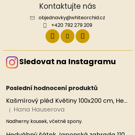
Kontaktujte nás
objednavky
@
whiteorchid.cz
+420 792 279 209
Sledovat na Instagramu
Poslední hodnocení produktů
Kašmírový pléd Květiny 100x200 cm, Hedvábný svět
Hana Hauserova
|
Hodnocení produktu je 5 z 5 hvězdiček.
Nadherny kousek, včetně spony.
Hedvábný šátek Japonská zahrada 110x110 cm v dárkovém balení, HEDVÁBNÝ SVĚT