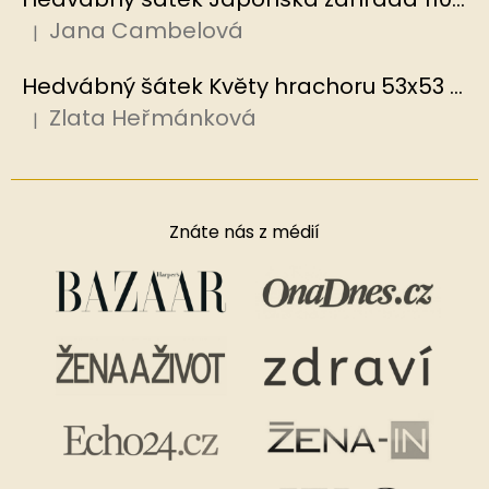
Jana Cambelová
|
Hodnocení produktu je 5 z 5 hvězdiček.
Hedvábný šátek Květy hrachoru 53x53 cm v dárkovém balení, HEDVÁBNÝ SVĚT
Zlata Heřmánková
|
Hodnocení produktu je 5 z 5 hvězdiček.
Znáte nás z médií