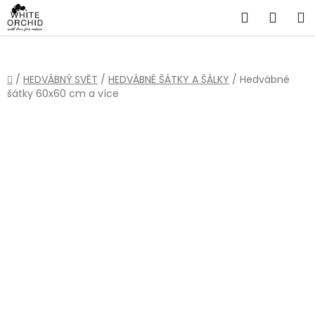
Přejít
Hledat
NÁKU
na
obsah
KOŠÍ
Domů
/
HEDVÁBNÝ SVĚT
/
HEDVÁBNÉ ŠÁTKY A ŠÁLKY
/
Hedvábné
šátky 60x60 cm a více