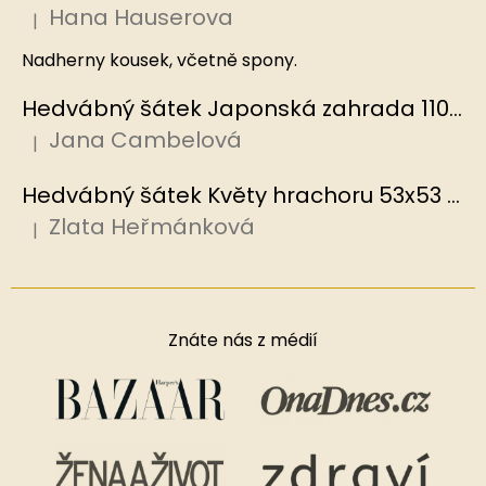
Hana Hauserova
|
Hodnocení produktu je 5 z 5 hvězdiček.
Nadherny kousek, včetně spony.
Hedvábný šátek Japonská zahrada 110x110 cm v dárkovém balení, HEDVÁBNÝ SVĚT
Jana Cambelová
|
Hodnocení produktu je 5 z 5 hvězdiček.
Hedvábný šátek Květy hrachoru 53x53 cm v dárkovém balení, HEDVÁBNÝ SVĚT
Zlata Heřmánková
|
Hodnocení produktu je 5 z 5 hvězdiček.
Znáte nás z médií