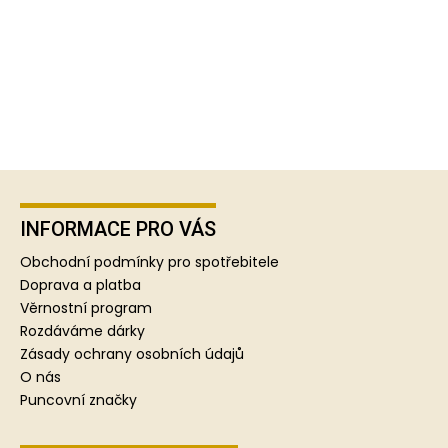
Z
á
p
INFORMACE PRO VÁS
a
Obchodní podmínky pro spotřebitele
t
Doprava a platba
í
Věrnostní program
Rozdáváme dárky
Zásady ochrany osobních údajů
O nás
Puncovní značky