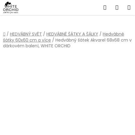
Přejít
Hledat
NÁKU
na
obsah
KOŠÍ
Domů
/
HEDVÁBNÝ SVĚT
/
HEDVÁBNÉ ŠÁTKY A ŠÁLKY
/
Hedvábné
šátky 60x60 cm a více
/
Hedvábný šátek Akvarel 68x68 cm v
dárkovém balení, WHITE ORCHID