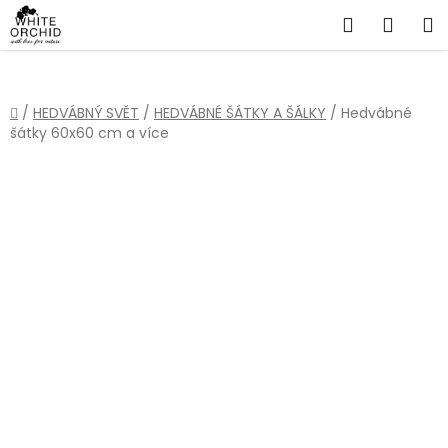
Přejít
Hledat
NÁKU
na
obsah
KOŠÍ
Domů
/
HEDVÁBNÝ SVĚT
/
HEDVÁBNÉ ŠÁTKY A ŠÁLKY
/
Hedvábné
šátky 60x60 cm a více