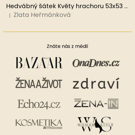
Hedvábný šátek Květy hrachoru 53x53 cm v dárkovém balení, HEDVÁBNÝ SVĚT
Zlata Heřmánková
|
Hodnocení produktu je 5 z 5 hvězdiček.
Znáte nás z médií