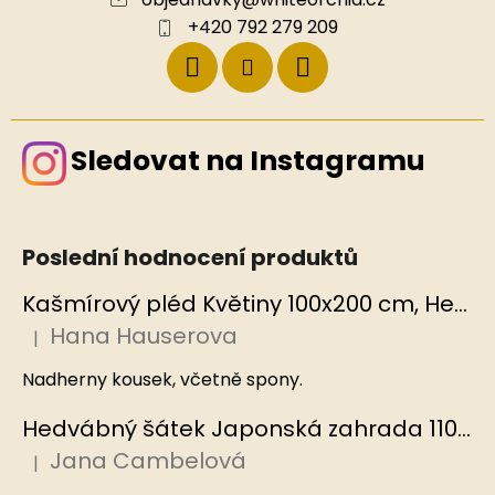
+420 792 279 209
Sledovat na Instagramu
Poslední hodnocení produktů
Kašmírový pléd Květiny 100x200 cm, Hedvábný svět
Hana Hauserova
|
Hodnocení produktu je 5 z 5 hvězdiček.
Nadherny kousek, včetně spony.
Hedvábný šátek Japonská zahrada 110x110 cm v dárkovém balení, HEDVÁBNÝ SVĚT
Jana Cambelová
|
Hodnocení produktu je 5 z 5 hvězdiček.