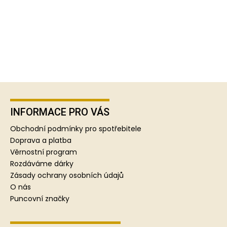
Z
á
p
INFORMACE PRO VÁS
a
Obchodní podmínky pro spotřebitele
t
Doprava a platba
í
Věrnostní program
Rozdáváme dárky
Zásady ochrany osobních údajů
O nás
Puncovní značky