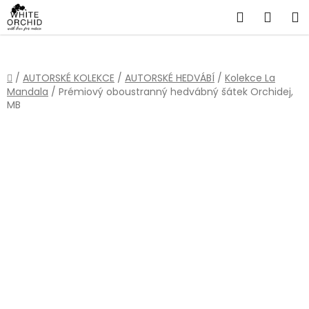
Přejít
Hledat
NÁKU
na
obsah
KOŠÍ
Domů
/
AUTORSKÉ KOLEKCE
/
AUTORSKÉ HEDVÁBÍ
/
Kolekce La
Mandala
/
Prémiový oboustranný hedvábný šátek Orchidej,
MB