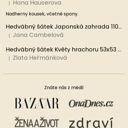
Hana Hauserova
|
Hodnocení produktu je 5 z 5 hvězdiček.
Nadherny kousek, včetně spony.
Hedvábný šátek Japonská zahrada 110x110 cm v dárkovém balení, HEDVÁBNÝ SVĚT
Jana Cambelová
|
Hodnocení produktu je 5 z 5 hvězdiček.
Hedvábný šátek Květy hrachoru 53x53 cm v dárkovém balení, HEDVÁBNÝ SVĚT
Zlata Heřmánková
|
Hodnocení produktu je 5 z 5 hvězdiček.
Znáte nás z médií